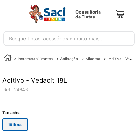
Consultoria
de Tintas
Busque tintas, acessórios e muito mais...
Impermeabilizantes
Aplicação
Alicerce
Aditivo - Vedacit 18L
Aditivo - Vedacit 18L
:
24646
Tamanho
:
18 litros