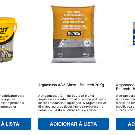
Argamassa AC3 Cinza - Bautech 20Kg
Argamassa
Bautech 1
meabilizante para
A Argamassa AC III da Bautech é uma
A Argamassa
ue age por
argamassa colante com alto teor de polímeros,
um revestime
pilar e permite a
de fácil manuseio e aplicação. A Argamassa AC
à base de ci
mantendo os
III é ideal para qualquer tipo de revestimento
modificada c
cerâmico. Basta misturar água e aplicar.
curada, conf
impermeabili
À LISTA
ADICIONAR À LISTA
AD