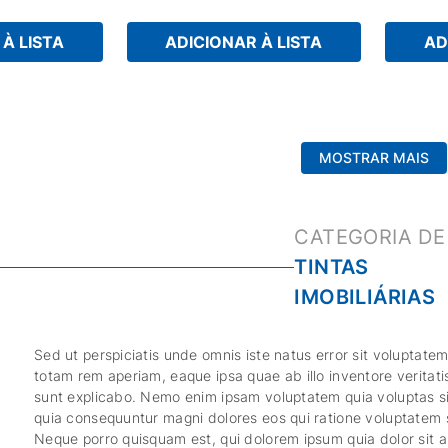
sultado profissional.
argamassas. Pode ser usado em áreas externas
rendimento e
e internas ou sujeitas à umidade.
de substrato
mesmo entre 
À LISTA
ADICIONAR À LISTA
AD
pedra etc, 
resistência a
pode ser apl
embora não 
resistência i
máxima final 
MOSTRAR MAIS
TINTAS
IMOBILIÁRIAS
Sed ut perspiciatis unde omnis iste natus error sit volupta
totam rem aperiam, eaque ipsa quae ab illo inventore veritati
sunt explicabo. Nemo enim ipsam voluptatem quia voluptas sit
quia consequuntur magni dolores eos qui ratione voluptatem 
Neque porro quisquam est, qui dolorem ipsum quia dolor sit am