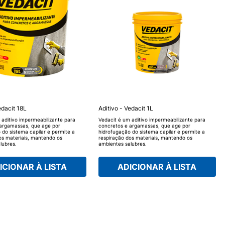
edacit 18L
Aditivo - Vedacit 1L
 aditivo impermeabilizante para
Vedacit é um aditivo impermeabilizante para
argamassas, que age por
concretos e argamassas, que age por
 do sistema capilar e permite a
hidrofugação do sistema capilar e permite a
os materiais, mantendo os
respiração dos materiais, mantendo os
lubres.
ambientes salubres.
ICIONAR À LISTA
ADICIONAR À LISTA