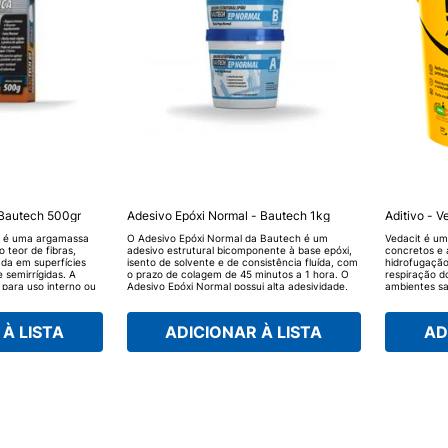
 Bautech 500gr
Adesivo Epóxi Normal - Bautech 1kg
Aditivo - V
h é uma argamassa
O Adesivo Epóxi Normal da Bautech é um
Vedacit é um
 teor de fibras,
adesivo estrutural bicomponente à base epóxi,
concretos e 
da em superfícies
isento de solvente e de consistência fluída, com
hidrofugação
e semirrígidas. A
o prazo de colagem de 45 minutos a 1 hora. O
respiração d
para uso interno ou
Adesivo Epóxi Normal possui alta adesividade,
ambientes sa
r pintura ou uso de
alta resistência química e mecânica, fácil
ecobrimentos
aplicação, pois é pré dosado, também é
ua aplicação, mas
impermeável à água e ao óleo. Liberação em 24
À LISTA
ADICIONAR À LISTA
AD
deve-se aguardar 24
horas. O Adesivo Epóxi Normal da Bautech pode
ser utilizado em concreto, alumínio, aço,
madeira ou cerâmica, pode ser utilizado com
superfícies úmidas ou secas, mas para
aplicação em concretagens é imprescindível
para selagem das juntas, imprimação para
reparos em pisos já curados.