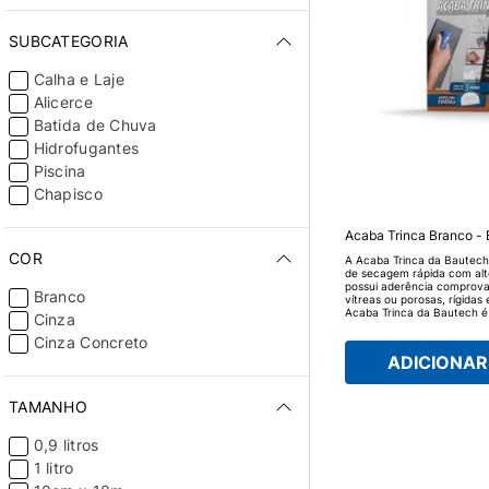
SUBCATEGORIA
Calha e Laje
Alicerce
Batida de Chuva
Hidrofugantes
Piscina
Chapisco
Acaba Trinca Branco -
COR
A Acaba Trinca da Bautec
de secagem rápida com alto
possui aderência comprova
Branco
vítreas ou porosas, rígidas 
Acaba Trinca da Bautech é 
Cinza
externo, mediante posterio
resinas, também permite r
Cinza Concreto
acrílicos após 3 horas da s
ADICIONAR 
para epóxi ou poliuretano 
horas.
TAMANHO
0,9 litros
1 litro