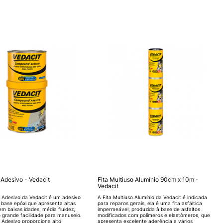
desivo - Vedacit
Fita Multiuso Alumínio 90cm x 10m -
Vedacit
Adesivo da Vedacit é um adesivo
A Fita Multiuso Alumínio da Vedacit é indicada
e base epóxi que apresenta altas
para reparos gerais, ela é uma fita asfáltica
em baixas idades, média fluidez,
impermeável, produzida à base de asfaltos
o grande facilidade para manuseio.
modificados com polímeros e elastômeros, que
Adesivo proporciona alto
apresenta excelente aderência a vários