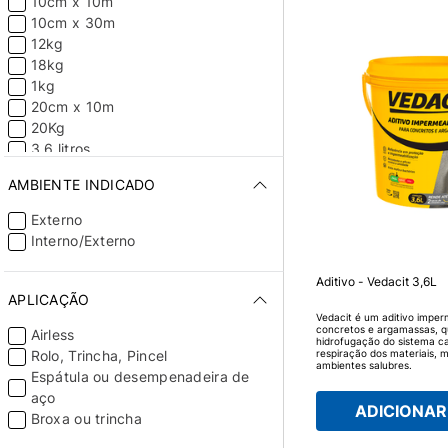
10cm x 10m
10cm x 30m
12kg
18kg
1kg
20cm x 10m
20Kg
3,6 litros
3,6kg
AMBIENTE INDICADO
30cm x 10m
310ml
Externo
4,5kg
Interno/Externo
4kg
5 litros
Aditivo - Vedacit 3,6L
500gr
APLICAÇÃO
5kg
Vedacit é um aditivo imper
concretos e argamassas, q
Airless
8kg
hidrofugação do sistema ca
respiração dos materiais, 
Rolo, Trincha, Pincel
90cm x 10m
ambientes salubres.
Espátula ou desempenadeira de
18 litros
aço
ADICIONAR 
Broxa ou trincha