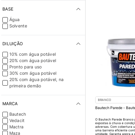
BASE
Água
Solvente
DILUIÇÃO
10% com água potável
20% com água potável
Pronto para uso
30% com água potável
20% com água potável, na
primeira demão
BRANCO
MARCA
Bautech Parede - Baut
Bautech
O Bautech Parede Branco 
Vedacit
expostas à chuva e condiçõ
Mactra
adversas. Com cobertura u
uma barreira eficiente contr
Maza
umidade. Garanta agora a 