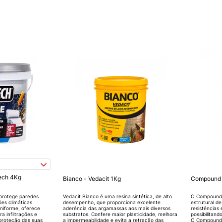
ech 4Kg
Bianco - Vedacit 1Kg
Compound A
protege paredes
Vedacit Bianco é uma resina sintética, de alto
O Compound 
es climáticas
desempenho, que proporciona excelente
estrutural d
niforme, oferece
aderência das argamassas aos mais diversos
resistências 
a infiltrações e
substratos. Confere maior plasticidade, melhora
possibilitand
proteção das suas
a impermeabilidade e evita a retração das
O Compound 