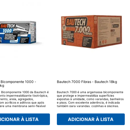
 Bicomponente 1000 -
Bautech 7000 Fibras - Bautech 18kg
8kg
 Bicomponente 1000 da Bautech é
Bautech 7000 é uma argamassa bicomponente
nto impermeabilizante tixotrópica,
que protege e impermeabiliza superfícies
mento, areia, agregados,
expostas à umidade, como varandas, banheiros
om acrílicos e aditivos que após
e pisos. Com excelente aderência, é indicada
ere uma membrana semi-flexível
também para varandas, cozinhas e piscinas,
zante, monolítica e contínua.
pois forma uma camada protetora resistente à
pressão de água e infiltrações. Garanta já a sua
e conquiste segurança e praticidade em sua
ICIONAR À LISTA
ADICIONAR À LISTA
obra.