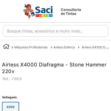
Consultoria
de Tintas
Busque tintas, acessórios e muito mais...
Máquinas Profissionais
Airless Elétrico
Airless X4000 Diafragma - Stone Hammer
Airless X4000 Diafragma - Stone Hammer
220v
:
11609
Voltagem
:
220V