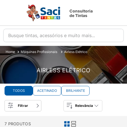
Consultoria
de Tintas
Busque tintas, acessórios e muito mais...
Máquinas Profissionais
Airless Elétrico
AIRLESS ELÉTRICO
TODOS
ACETINADO
BRILHANTE
Filtrar
Relevância
7
PRODUTOS