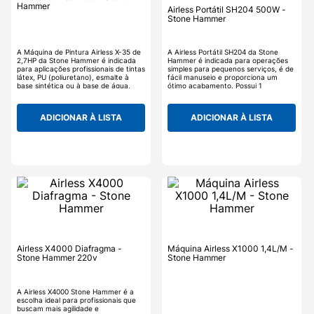
Hammer
Airless Portátil SH204 500W -
Stone Hammer
A Máquina de Pintura Airless X-35 de
A Airless Portátil SH204 da Stone
2,7HP da Stone Hammer é indicada
Hammer é indicada para operações
para aplicações profissionais de tintas
simples para pequenos serviços, é de
látex, PU (poliuretano), esmalte à
fácil manuseio e proporciona um
base sintética ou à base de água,
ótimo acabamento. Possui 1
resina acrílica, tintas automotivas,
Mangueira de 1,5m, 1 Bateria, 1 Bico,
epóxis, epóxis alto sólidos, massa
1 Carregador, 1 Alça. NÃO É PARA
corrida e acrílica. A Airless X-35
USO CONTÍNUO.
ADICIONAR À LISTA
ADICIONAR À LISTA
possui excelente desempenho de
pulverização em um design compacto
e portátil, tem um carrinho para
transporte e facilidade para guardar,
além de que seu sistema de filtragem
incorporado da pistola reduz o
entupimento do bico e melhora o
acabamento, mas é indicado sempre
coar a tinta com malha 60. A
lubrificação manual da Airless X-35
deve ser diária, e o óleo indicado para
lubrificação: óleo Stone Hammer. A
lubrificação deve ser realizada antes
do uso ou a cada 6 horas de trabalho,
colocar aproximadamente 6 gotas no
compartimento de entrada de óleo.
Airless X4000 Diafragma -
Máquina Airless X1000 1,4L/M -
Incluso: Mangueira com 15 m 1 pistola
Stone Hammer 220v
Stone Hammer
de pintura (bico 0,0027" e filtro
interno malha 60) 1 extensor para
pintura.
A Airless X4000 Stone Hammer é a
escolha ideal para profissionais que
buscam mais agilidade e