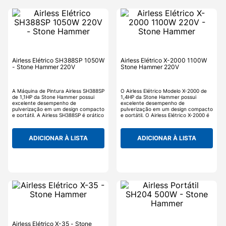
Airless Elétrico SH388SP 1050W
Airless Elétrico X-2000 1100W
- Stone Hammer 220V
Stone Hammer 220V
A Máquina de Pintura Airless SH388SP
O Airless Elétrico Modelo X-2000 de
de 1,1HP da Stone Hammer possui
1,4HP da Stone Hammer possui
excelente desempenho de
excelente desempenho de
pulverização em um design compacto
pulverização em um design compacto
e portátil. A Airless SH388SP é prático
e portátil. O Airless Elétrico X-2000 é
e leve (9kg), com alça para
prático, com alça para transporte e
transporte embutida e fácil de
fácil de guardar. A sua tecnologia e
guardar. Seu sistema de filtragem
confiabilidade o tornam perfeito para
ADICIONAR À LISTA
ADICIONAR À LISTA
incorporado da pistola reduz o
profissionais que pintam diariamente
entupimento do bico e melhora o
uma ampla variedade de
acabamento.
revestimentos.
Airless Elétrico X-35 - Stone