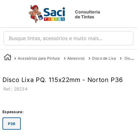
Consultoria
de Tintas
Busque tintas, acessórios e muito mais...
Acessórios para Pintura
Abrasivos
Disco de Lixa
Disco Lixa Pq. 036 115X22Mm - Norton
Disco Lixa PQ. 115x22mm - Norton P36
:
28234
Espessura
:
P36