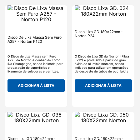
Disco Lixa GD 180x22mm -
Norton P24
Disco De Lixa Massa Sem Furo
A257 - Norton P120
O Disco de Lixa Massa sem Furo
O Disco de Lixa GD da Norton (Fibra
A275 da Norton é conhecido como
F212) é produzido a partir do grão
lixa Champagne, sendo indicada para
óxido de alumínio marrom, sendo
preparação de superfícies e
indicado para utilizar em operações
lixamento de seladoras e vernizes,
de desbaste de tubos de pvc, lajota
proporcionando um excelente
de ferro, materiais em aço, e também
acabamento e qualidade.
a remoção de tinta antiga e/ou
oxidação leve.
ADICIONAR À LISTA
ADICIONAR À LISTA
Disco Lixa GD 180x22mm -
Disco Lixa GD. 180x22mm -