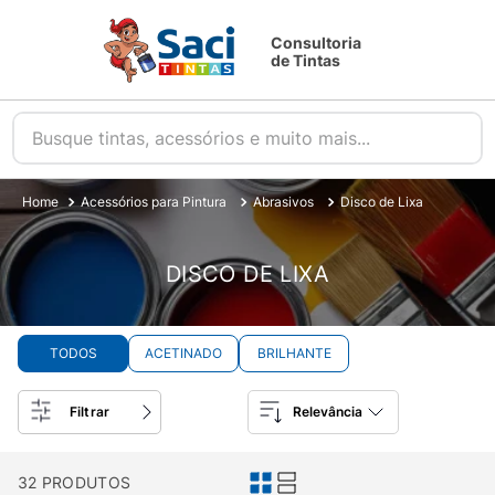
Consultoria
de Tintas
Busque tintas, acessórios e muito mais...
Acessórios para Pintura
Abrasivos
Disco de Lixa
DISCO DE LIXA
TODOS
ACETINADO
BRILHANTE
Filtrar
Relevância
32
PRODUTOS