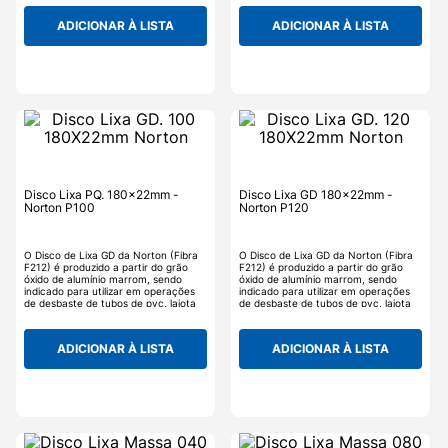
a remoção de tinta antiga e/ou
a remoção de tinta antiga e/ou
oxidação leve.
oxidação leve.
ADICIONAR À LISTA
ADICIONAR À LISTA
Disco Lixa PQ. 180x22mm -
Disco Lixa GD 180x22mm -
Norton P100
Norton P120
O Disco de Lixa GD da Norton (Fibra
O Disco de Lixa GD da Norton (Fibra
F212) é produzido a partir do grão
F212) é produzido a partir do grão
óxido de alumínio marrom, sendo
óxido de alumínio marrom, sendo
indicado para utilizar em operações
indicado para utilizar em operações
de desbaste de tubos de pvc, lajota
de desbaste de tubos de pvc, lajota
de ferro, materiais em aço, e também
de ferro, materiais em aço, e também
a remoção de tinta antiga e/ou
a remoção de tinta antiga e/ou
oxidação leve.
oxidação leve.
ADICIONAR À LISTA
ADICIONAR À LISTA