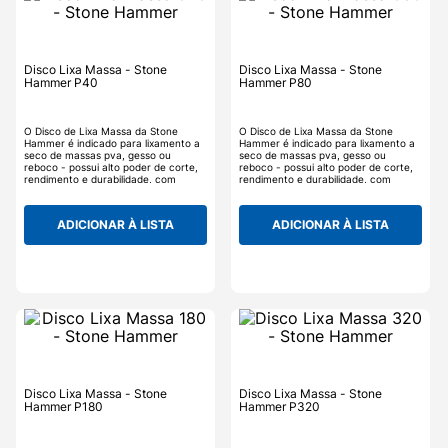
Disco Lixa Massa - Stone
Disco Lixa Massa - Stone
Hammer P40
Hammer P80
O Disco de Lixa Massa da Stone
O Disco de Lixa Massa da Stone
Hammer é indicado para lixamento a
Hammer é indicado para lixamento a
seco de massas pva, gesso ou
seco de massas pva, gesso ou
reboco - possui alto poder de corte,
reboco - possui alto poder de corte,
rendimento e durabilidade, com
rendimento e durabilidade, com
excelente acabamento - não
excelente acabamento - não
descasca e não empasta,
descasca e não empasta,
proporcionando ambiente mais limpo,
proporcionando ambiente mais limpo,
ADICIONAR À LISTA
ADICIONAR À LISTA
facilitando o processo de limpeza pós
facilitando o processo de limpeza pós
obra.
obra.
Disco Lixa Massa - Stone
Disco Lixa Massa - Stone
Hammer P180
Hammer P320