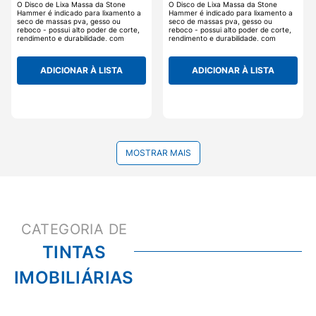
O Disco de Lixa Massa da Stone
O Disco de Lixa Massa da Stone
Hammer é indicado para lixamento a
Hammer é indicado para lixamento a
seco de massas pva, gesso ou
seco de massas pva, gesso ou
reboco - possui alto poder de corte,
reboco - possui alto poder de corte,
rendimento e durabilidade, com
rendimento e durabilidade, com
excelente acabamento - não
excelente acabamento - não
descasca e não empasta,
descasca e não empasta,
proporcionando ambiente mais limpo,
proporcionando ambiente mais limpo,
ADICIONAR À LISTA
ADICIONAR À LISTA
facilitando o processo de limpeza pós
facilitando o processo de limpeza pós
obra.
obra.
MOSTRAR MAIS
TINTAS
IMOBILIÁRIAS