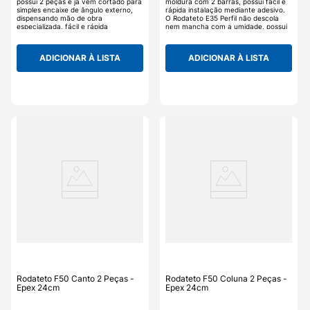
possui 2 peças e já vem cortado para
moldura com 2 barras, possui fácil e
simples encaixe de ângulo externo,
rápida instalação mediante adesivo.
dispensando mão de obra
O Rodateto E35 Perfil não descola
especializada, fácil e rápida
nem mancha com a umidade, possui
instalação mediante adesivo. O
remoção fácil e rápida, é lavável e
Rodateto E35 Coluna não descola
fácil de limpar, não acumula mofo,
nem mancha com a umidade, possui
fungos ou bactérias, pronto para
ADICIONAR À LISTA
ADICIONAR À LISTA
remoção fácil e rápida, é lavável e
pintura. O Rodateto E35 Perfil da
fácil de limpar, não acumula mofo,
Epex é uma ótima opção para quem
fungos ou bactérias, pronto para
procura a renovação do ambiente
pintura. O Rodateto E35 Coluna da
sem os transtornos do gesso, os
Epex é uma ótima opção para quem
detalhes tornam um ambiente mais
procura a renovação do ambiente
agradável e aconchegante.
sem os transtornos do gesso, os
detalhes tornam um ambiente mais
agradável e aconchegante.
Rodateto F50 Canto 2 Peças -
Rodateto F50 Coluna 2 Peças -
Epex 24cm
Epex 24cm