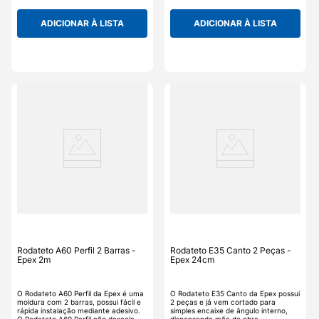
Rodateto A60 Canto não descola nem
Rodateto A60 Coluna não descola
mancha com a umidade, possui
nem mancha com a umidade, possui
ADICIONAR À LISTA
ADICIONAR À LISTA
remoção fácil e rápida, é lavável e
remoção fácil e rápida, é lavável e
fácil de limpar, não acumula mofo,
fácil de limpar, não acumula mofo,
fungos ou bactérias, pronto para
fungos ou bactérias, pronto para
pintura. O Rodateto A60 Canto da
pintura. O Rodateto A60 Coluna da
Epex é uma ótima opção para quem
Epex é uma ótima opção para quem
procura a renovação do ambiente
procura a renovação do ambiente
sem os transtornos do gesso, os
sem os transtornos do gesso, os
detalhes tornam um ambiente mais
detalhes tornam um ambiente mais
agradável e aconchegante.
agradável e aconchegante.
Rodateto A60 Perfil 2 Barras -
Rodateto E35 Canto 2 Peças -
Epex 2m
Epex 24cm
O Rodateto A60 Perfil da Epex é uma
O Rodateto E35 Canto da Epex possui
moldura com 2 barras, possui fácil e
2 peças e já vem cortado para
rápida instalação mediante adesivo.
simples encaixe de ângulo interno,