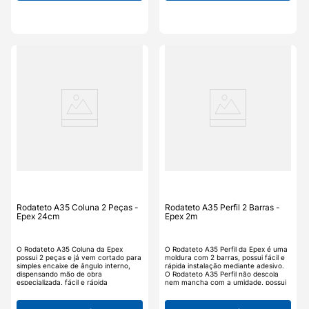
em pisos e superfícies, compatível
fungos ou bactérias, pronto para
com obras LEED, aplicável em
pintura. O Rodateto A35 Canto da
qualquer superfície, como granito,
Epex é uma ótima opção para quem
porcelanato, madeira, etc. Fabricada
procura a renovação do ambiente
em polietileno expandido com PEAD.
sem os transtornos do gesso, os
detalhes tornam um ambiente mais
agradável e aconchegante.
Rodateto A35 Coluna 2 Peças -
Rodateto A35 Perfil 2 Barras -
Epex 24cm
Epex 2m
O Rodateto A35 Coluna da Epex
O Rodateto A35 Perfil da Epex é uma
possui 2 peças e já vem cortado para
moldura com 2 barras, possui fácil e
simples encaixe de ângulo interno,
rápida instalação mediante adesivo.
dispensando mão de obra
O Rodateto A35 Perfil não descola
especializada, fácil e rápida
nem mancha com a umidade, possui
instalação mediante adesivo. O
remoção fácil e rápida, é lavável e
Rodateto A35 Coluna não descola
fácil de limpar, não acumula mofo,
nem mancha com a umidade, possui
fungos ou bactérias, pronto para