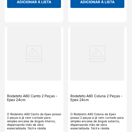
ADICIONAR À LISTA
ADICIONAR À LISTA
remoção fácil e rápida, é lavável e
pintura. O Rodateto A35 Perfil da
fácil de limpar, não acumula mofo,
Epex é uma ótima opção para quem
fungos ou bactérias, pronto para
procura a renovação do ambiente
pintura. O Rodateto A35 Coluna da
sem os transtornos do gesso, os
Epex é uma ótima opção para quem
detalhes tornam um ambiente mais
procura a renovação do ambiente
agradável e aconchegante.
sem os transtornos do gesso, os
detalhes tornam um ambiente mais
agradável e aconchegante.
Rodateto A60 Canto 2 Peças -
Rodateto A60 Coluna 2 Peças -
Epex 24cm
Epex 24cm
O Rodateto A60 Canto da Epex possui
O Rodateto A60 Coluna da Epex
2 peças e já vem cortado para
possui 2 peças e já vem cortado para
simples encaixe de ângulo interno,
simples encaixe de ângulo externo,
dispensando mão de obra
dispensando mão de obra
especializada, fácil e rápida
especializada, fácil e rápida
instalação mediante adesivo. O
instalação mediante adesivo. O