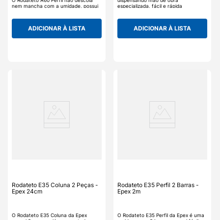
O Rodateto A60 Perfil não descola
dispensando mão de obra
nem mancha com a umidade, possui
especializada, fácil e rápida
remoção fácil e rápida, é lavável e
instalação mediante adesivo. O
fácil de limpar, não acumula mofo,
Rodateto E35 Canto não descola nem
fungos ou bactérias, pronto para
mancha com a umidade, possui
ADICIONAR À LISTA
ADICIONAR À LISTA
pintura. O Rodateto A60 Perfil da
remoção fácil e rápida, é lavável e
Epex é uma ótima opção para quem
fácil de limpar, não acumula mofo,
procura a renovação do ambiente
fungos ou bactérias, pronto para
sem os transtornos do gesso, os
pintura. O Rodateto E35 Canto da
detalhes tornam um ambiente mais
Epex é uma ótima opção para quem
agradável e aconchegante.
procura a renovação do ambiente
sem os transtornos do gesso, os
detalhes tornam um ambiente mais
agradável e aconchegante.
Rodateto E35 Coluna 2 Peças -
Rodateto E35 Perfil 2 Barras -
Epex 24cm
Epex 2m
O Rodateto E35 Coluna da Epex
O Rodateto E35 Perfil da Epex é uma