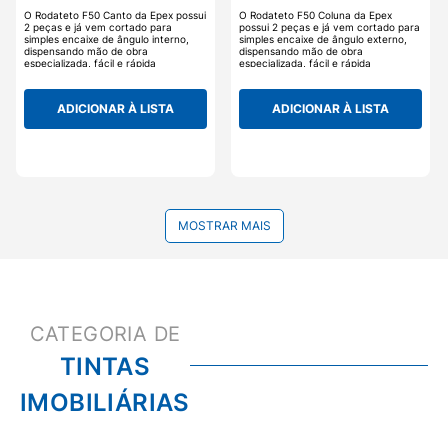
O Rodateto F50 Canto da Epex possui
O Rodateto F50 Coluna da Epex
2 peças e já vem cortado para
possui 2 peças e já vem cortado para
simples encaixe de ângulo interno,
simples encaixe de ângulo externo,
dispensando mão de obra
dispensando mão de obra
especializada, fácil e rápida
especializada, fácil e rápida
instalação mediante adesivo. O
instalação mediante adesivo. O
Rodateto F50 Canto não descola nem
Rodateto F50 Coluna não descola
mancha com a umidade, possui
nem mancha com a umidade, possui
ADICIONAR À LISTA
ADICIONAR À LISTA
remoção fácil e rápida, é lavável e
remoção fácil e rápida, é lavável e
fácil de limpar, não acumula mofo,
fácil de limpar, não acumula mofo,
fungos ou bactérias, pronto para
fungos ou bactérias, pronto para
pintura. O Rodateto F50 Canto da
pintura. O Rodateto F50 Coluna da
Epex é uma ótima opção para quem
Epex é uma ótima opção para quem
procura a renovação do ambiente
procura a renovação do ambiente
sem os transtornos do gesso, os
sem os transtornos do gesso, os
detalhes tornam um ambiente mais
detalhes tornam um ambiente mais
agradável e aconchegante.
agradável e aconchegante.
MOSTRAR MAIS
TINTAS
IMOBILIÁRIAS