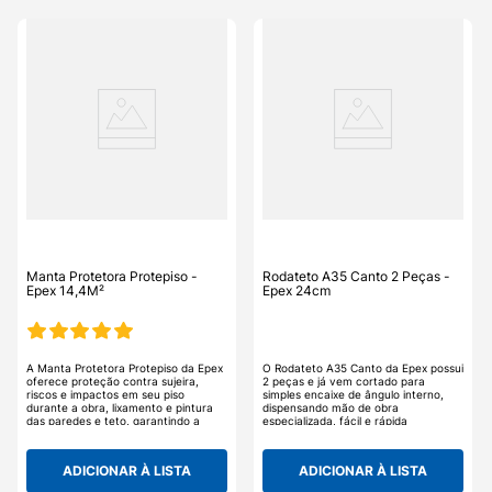
Manta Protetora Protepiso -
Rodateto A35 Canto 2 Peças -
Epex 14,4M²
Epex 24cm
A Manta Protetora Protepiso da Epex
O Rodateto A35 Canto da Epex possui
oferece proteção contra sujeira,
2 peças e já vem cortado para
riscos e impactos em seu piso
simples encaixe de ângulo interno,
durante a obra, lixamento e pintura
dispensando mão de obra
das paredes e teto, garantindo a
especializada, fácil e rápida
facilidade em sua limpeza pós obra. A
instalação mediante adesivo. O
Manta Protetora Protepiso é de fácil
Rodateto A35 Canto não descola nem
instalação e longa durabilidade, é
mancha com a umidade, possui
ADICIONAR À LISTA
ADICIONAR À LISTA
reutilizável, resistente à umidade,
remoção fácil e rápida, é lavável e
reciclável, previne riscos e avarias
fácil de limpar, não acumula mofo,