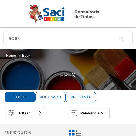
Consultoria
de Tintas
Busque tintas, acessórios e muito mais...
Epex
EPEX
TODOS
ACETINADO
BRILHANTE
Filtrar
Relevância
16
PRODUTOS