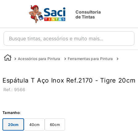
Consultoria
de Tintas
Busque tintas, acessórios e muito mais...
Acessórios para Pintura
Ferramentas para Pintura
Desempen
Espátula T Aço Inox Ref.2170 - Tigre 20cm
:
9566
Tamanho
:
20cm
40cm
60cm