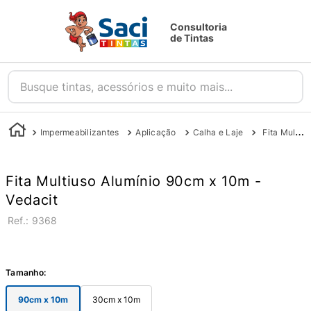
Consultoria
de Tintas
Busque tintas, acessórios e muito mais...
Impermeabilizantes
Aplicação
Calha e Laje
Fita Multiuso Aluminio - Vedacit
Fita Multiuso Alumínio 90cm x 10m -
Vedacit
:
9368
Tamanho
:
90cm x 10m
30cm x 10m