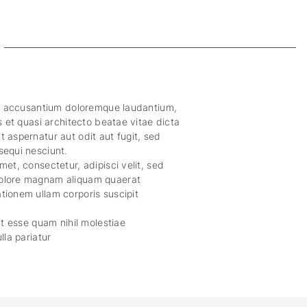
tem accusantium doloremque laudantium,
s et quasi architecto beatae vitae dicta
 aspernatur aut odit aut fugit, sed
sequi nesciunt.
et, consectetur, adipisci velit, sed
dolore magnam aliquam quaerat
tionem ullam corporis suscipit
it esse quam nihil molestiae
lla pariatur