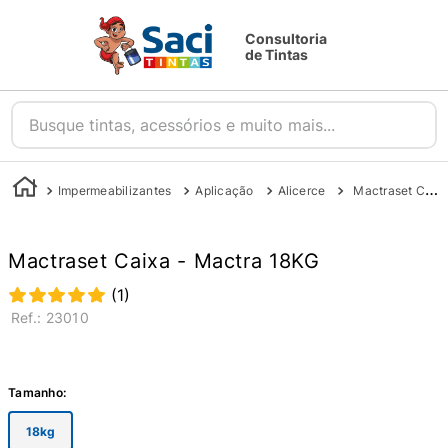
Consultoria
de Tintas
Busque tintas, acessórios e muito mais...
Impermeabilizantes
Aplicação
Alicerce
Mactraset Caixa - Mactra 18kg
Mactraset Caixa - Mactra 18KG
(
1
)
:
23010
Tamanho
:
18kg