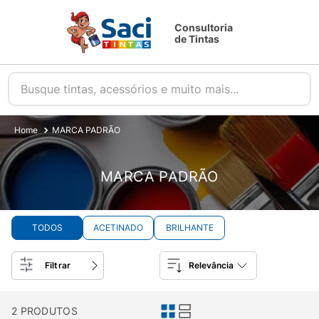
Consultoria
de Tintas
Busque tintas, acessórios e muito mais...
MARCA PADRÃO
MARCA PADRÃO
TODOS
ACETINADO
BRILHANTE
Filtrar
Relevância
2
PRODUTOS