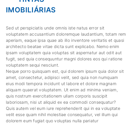
IMOBILIÁRIAS
Sed ut perspiciatis unde omnis iste natus error sit
voluptatem accusantium doloremque laudantium, totam rem
aperiam, eaque ipsa quae ab illo inventore veritatis et quasi
architecto beatae vitae dicta sunt explicabo. Nemo enim
ipsam voluptatem quia voluptas sit aspernatur aut odit aut
fugit, sed quia consequuntur magni dolores eos qui ratione
voluptatem sequi nesciunt.
Neque porro quisquam est, qui dolorem ipsum quia dolor sit
amet, consectetur, adipisci velit, sed quia non numquam
eius modi tempora incidunt ut labore et dolore magnam
aliquam quaerat voluptatem. Ut enim ad minima veniam,
quis nostrum exercitationem ullam corporis suscipit
laboriosam, nisi ut aliquid ex ea commodi consequatur?
Quis autem vel eum iure reprehenderit qui in ea voluptate
velit esse quam nihil molestiae consequatur, vel illum qui
dolorem eum fugiat quo voluptas nulla pariatur