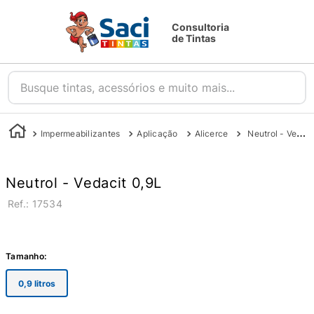
Consultoria
de Tintas
Busque tintas, acessórios e muito mais...
Impermeabilizantes
Aplicação
Alicerce
Neutrol - Vedacit 0,9L
Neutrol - Vedacit 0,9L
:
17534
Tamanho
:
0,9 litros