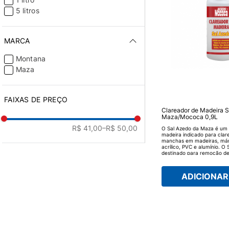
5 litros
MARCA
Montana
Maza
FAIXAS DE PREÇO
Clareador de Madeira S
Maza/Mococa 0,9L
R$ 41,00
–R$ 50,00
O Sal Azedo da Maza é um 
madeira indicado para cla
manchas em madeiras, márm
acrílico, PVC e alumínio. O
destinado para remoção de
cimento, mofo ou sujeiras 
da obra. MODO DE USAR: Co
esponja, pano, estopa ou pi
ADICIONAR 
clareador de madeira Sal 
a superfície que deseja limp
agir por 40 minutos, se nec
aplicação. Aguarde a seca
de dar o acabamento desej