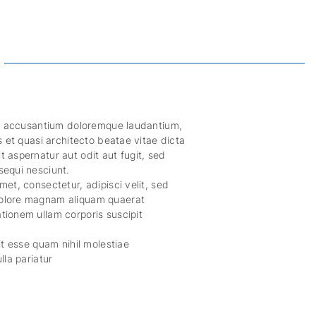
tem accusantium doloremque laudantium,
s et quasi architecto beatae vitae dicta
 aspernatur aut odit aut fugit, sed
sequi nesciunt.
et, consectetur, adipisci velit, sed
dolore magnam aliquam quaerat
tionem ullam corporis suscipit
it esse quam nihil molestiae
lla pariatur