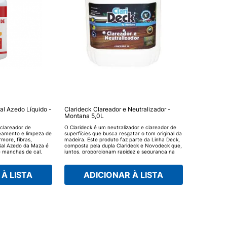
al Azedo Líquido -
Clarideck Clareador e Neutralizador -
Montana 5,0L
clareador de
O Clarideck é um neutralizador e clareador de
reamento e limpeza de
superfícies que busca resgatar o tom original da
ore, fibras,
madeira. Este produto faz parte da Linha Deck,
 Sal Azedo da Maza é
composta pela dupla Clarideck e Novodeck que,
 manchas de cal,
juntos, proporcionam rapidez e segurança na
causadas no decorrer
preparação e limpeza de superfícies de madeira
m o auxílio de
para receberem novo acabamento.
ncel aplique
À LISTA
ADICIONAR À LISTA
Azedo da Maza sobre
ar ou clarear, deixe
essário repita a
gem completa antes
ado.