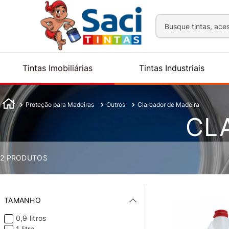
Busque tintas, aces
Tintas Imobiliárias
Tintas Industriais
Proteção para Madeiras
Outros
Clareador de Madeira
CL
2
PRODUTOS
TAMANHO
0,9 litros
1 litro