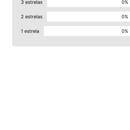
3 estrelas
0%
2 estrelas
0%
1 estrela
0%
INSTITUCIONAL
POLÍTICAS
Sobre Nós
Privacidade e Segurança