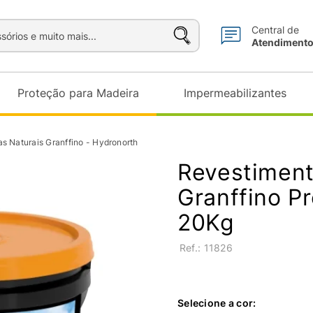
sórios e muito mais...
Central de
Atendiment
Proteção para Madeira
Impermeabilizantes
s Naturais Granffino - Hydronorth
Revestiment
Granffino P
20Kg
:
11826
Selecione a cor: