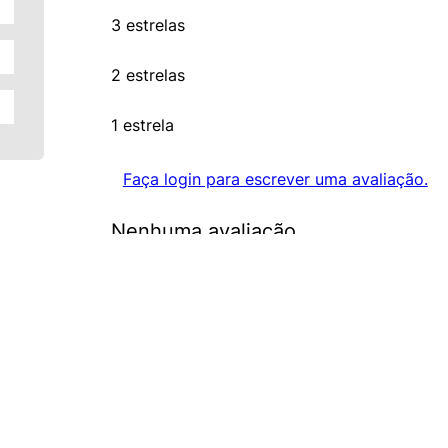
3 estrelas
2 estrelas
1 estrela
Faça login para escrever uma avaliação.
Nenhuma avaliação
FERRAMENTAS DIGITAIS
ATENDIMENTO/SAC
Consultoria de Tintas
(11) 99913-0354