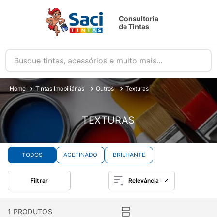
Consultoria
de Tintas
Busque tintas, acessórios e muito mais...
Tintas Imobiliárias
Outros
Texturas
TEXTURAS
TODOS
ACETINADO
BRILHANTE
Filtrar
Relevância
1
PRODUTOS