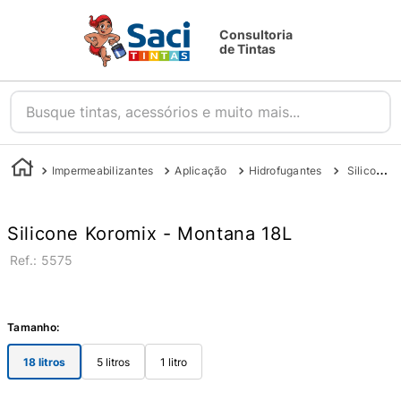
Consultoria
de Tintas
Busque tintas, acessórios e muito mais...
Impermeabilizantes
Aplicação
Hidrofugantes
Silicone Koromix - Montana
Silicone Koromix - Montana 18L
:
5575
Tamanho
:
18 litros
5 litros
1 litro