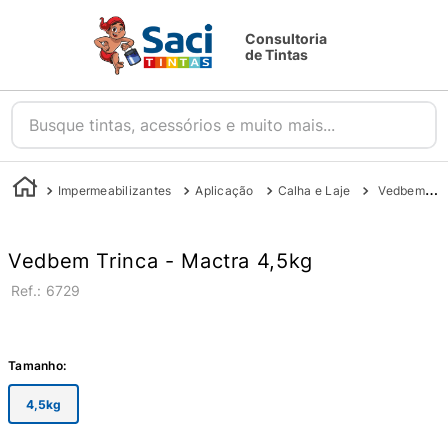
Consultoria
de Tintas
Busque tintas, acessórios e muito mais...
Impermeabilizantes
Aplicação
Calha e Laje
Vedbem Trinca - Vedacit 4,5kg
Vedbem Trinca - Mactra 4,5kg
:
6729
Tamanho
:
4,5kg