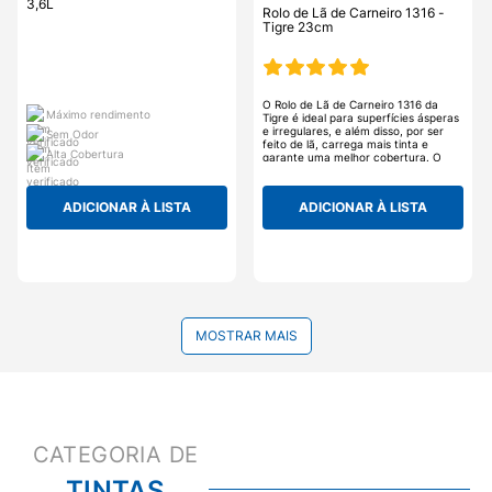
3,6L
Rolo de Lã de Carneiro 1316 -
Tigre 23cm
O Rolo de Lã de Carneiro 1316 da
Máximo rendimento
Tigre é ideal para superfícies ásperas
e irregulares, e além disso, por ser
Sem Odor
feito de lã, carrega mais tinta e
Alta Cobertura
garante uma melhor cobertura. O
Rolo de Lã 1316 facilita na cobertura
de uma área maior em menos tempo,
sem muita sujeira e com maior
ADICIONAR À LISTA
ADICIONAR À LISTA
rendimento. Necessário o uso do
cabo.
MOSTRAR MAIS
TINTAS