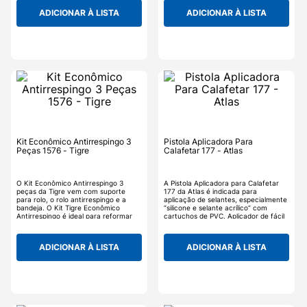
ADICIONAR À LISTA
ADICIONAR À LISTA
Kit Econômico Antirrespingo 3
Pistola Aplicadora Para
Peças 1576 - Tigre
Calafetar 177 - Atlas
O Kit Econômico Antirrespingo 3
A Pistola Aplicadora para Calafetar
peças da Tigre vem com suporte
177 da Atlas é indicada para
para rolo, o rolo antirrespingo e a
aplicação de selantes, especialmente
bandeja. O Kit Tigre Econômico
“silicone e selante acrílico” com
Antirrespingo é ideal para reformar
cartuchos de PVC. Aplicador de fácil
ou pintar a sua casa, pois é a solução
manuseio, utilizados na construção
para quem deseja economia e
civil, indústria e “faça você mesmo”.
praticidade na hora de pintar
A Pistola Aplicadora para Calafetar
ADICIONAR À LISTA
ADICIONAR À LISTA
paredes. Com a tecnologia
177 possui sistema de liberação
antirrespingo do rolo facilita o serviço
fracionado do produto, aumentando
e não suja o ambiente.
o controle e precisão no uso.