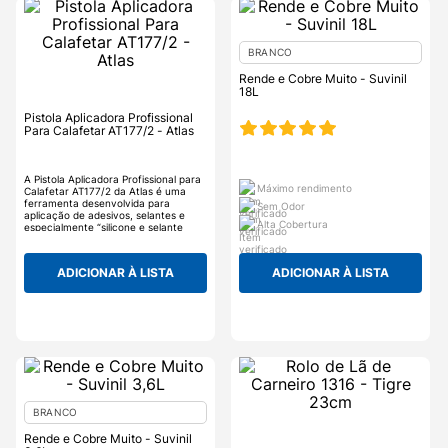
BRANCO
Rende e Cobre Muito - Suvinil
18L
Pistola Aplicadora Profissional
Para Calafetar AT177/2 - Atlas
A Pistola Aplicadora Profissional para
Máximo rendimento
Calafetar AT177/2 da Atlas é uma
ferramenta desenvolvida para
Sem Odor
aplicação de adesivos, selantes e
Alta Cobertura
especialmente “silicone e selante
acrílico” com cartuchos de pvc.
Aplicador profissional de fácil
manuseio, utilizados na construção
ADICIONAR À LISTA
ADICIONAR À LISTA
civil, indústria e “faça você mesmo”.
A Pistola Aplicadora Profissional para
Calafetar AT177/2 possui estrutura
reforçada, cabo anatômico, sistema
de aplicação que evita desperdício e
acompanha desentupidor de tubos.
BRANCO
Rende e Cobre Muito - Suvinil