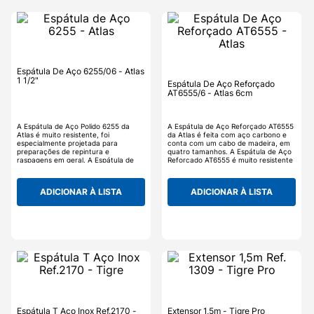
Espátula De Aço 6255/06 - Atlas
1 1/2"
Espátula De Aço Reforçado
AT6555/6 - Atlas 6cm
A Espátula de Aço Polido 6255 da
A Espátula de Aço Reforçado AT6555
Atlas é muito resistente, foi
da Atlas é feita com aço carbono e
especialmente projetada para
conta com um cabo de madeira, em
preparações de repintura e
quatro tamanhos. A Espátula de Aço
raspagens em geral. A Espátula de
Reforçado AT6555 é muito resistente
Aço Polido 6255 garante a qualidade
e especialmente projetada para
no acabamento.
preparações de repintura e
raspagens em geral.
ADICIONAR À LISTA
ADICIONAR À LISTA
Espátula T Aço Inox Ref.2170 -
Extensor 1,5m - Tigre Pro