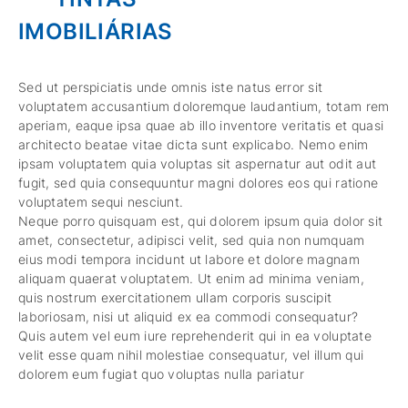
IMOBILIÁRIAS
Sed ut perspiciatis unde omnis iste natus error sit
voluptatem accusantium doloremque laudantium, totam rem
aperiam, eaque ipsa quae ab illo inventore veritatis et quasi
architecto beatae vitae dicta sunt explicabo. Nemo enim
ipsam voluptatem quia voluptas sit aspernatur aut odit aut
fugit, sed quia consequuntur magni dolores eos qui ratione
voluptatem sequi nesciunt.
Neque porro quisquam est, qui dolorem ipsum quia dolor sit
amet, consectetur, adipisci velit, sed quia non numquam
eius modi tempora incidunt ut labore et dolore magnam
aliquam quaerat voluptatem. Ut enim ad minima veniam,
quis nostrum exercitationem ullam corporis suscipit
laboriosam, nisi ut aliquid ex ea commodi consequatur?
Quis autem vel eum iure reprehenderit qui in ea voluptate
velit esse quam nihil molestiae consequatur, vel illum qui
dolorem eum fugiat quo voluptas nulla pariatur