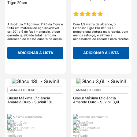
Tigre 20cm
A Espátula T Aço Inox 2170 da Tigre é
Com 1,5 metro de alcance, o
feita em material de aço inoxidável
Extensor Tigre Pro Ref. 1309
sst 201 e é de fácil manuseio, o que
proporciona pintura mais rápida, com
garante qualidade total, tanto na
menos esforço, e elimina a
aplicação de massa quanto de gesso.
necessidade de escadas para tarefas
Além disso, conta com a lâmina, que
em altura. É leve, resistente e tem
é a sua principal aliada e ajuda a
empunhadura macia para longos
garantir uma superfície uniforme e
períodos de trabalho. Possui sistema
ADICIONAR À LISTA
ADICIONAR À LISTA
perfeita. A Espátula T aço Inox da
de abertura por botão e trava
Tigre é ideal para reformas e
diferenciada, garantindo mais firmeza
acabamentos.
e segurança no manuseio. Seu design
foi pensado para facilitar o
transporte, com estrutura compacta
e leve. Mais alcance, mais conforto e
mais produtividade no seu dia a dia.
Adquira agora e eleve seus
resultados!
AMARELO OURO
AMARELO OURO
Glasu! Máxima Eficiência
Glasu! Máxima Eficiência
Amarelo Ouro - Suvinil 18L
Amarelo Ouro - Suvinil 3,6L
Máximo rendimento
Máximo rendimento
Sem Odor
Sem Odor
Alta Cobertura
Alta Cobertura