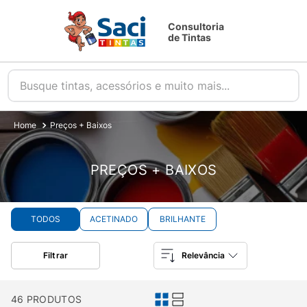
Consultoria
de Tintas
Busque tintas, acessórios e muito mais...
Preços + Baixos
PREÇOS + BAIXOS
TODOS
ACETINADO
BRILHANTE
Filtrar
Relevância
46
PRODUTOS