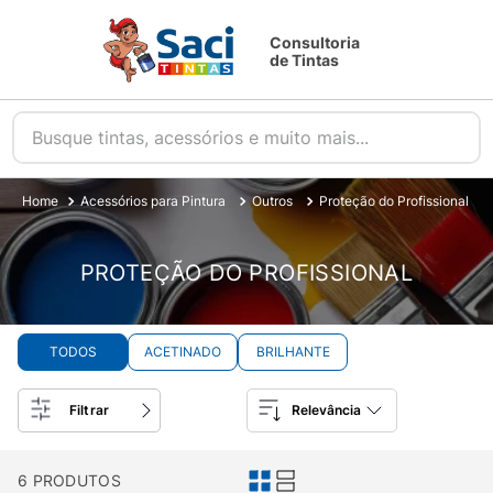
Consultoria
de Tintas
Busque tintas, acessórios e muito mais...
Acessórios para Pintura
Outros
Proteção do Profissional
PROTEÇÃO DO PROFISSIONAL
TODOS
ACETINADO
BRILHANTE
Filtrar
Relevância
6
PRODUTOS