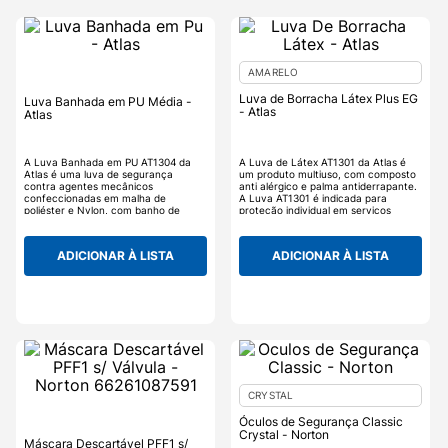
AMARELO
Luva de Borracha Látex Plus EG
Luva Banhada em PU Média -
- Atlas
Atlas
A Luva Banhada em PU AT1304 da
A Luva de Látex AT1301 da Atlas é
Atlas é uma luva de segurança
um produto multiuso, com composto
contra agentes mecânicos
anti alérgico e palma antiderrapante.
confeccionadas em malha de
A Luva AT1301 é indicada para
poliéster e Nylon, com banho de
proteção individual em serviços
poliuretano (PU) antiderrapante na
gerais. Produto certificado.
palma e nos dedos, punho elástico.
As Luvas Banhadas em PU AT1304 é
ADICIONAR À LISTA
ADICIONAR À LISTA
ideal para trabalhos de manutenção,
transporte e montagem de pequenas
peças.
CRYSTAL
Óculos de Segurança Classic
Crystal - Norton
Máscara Descartável PFF1 s/