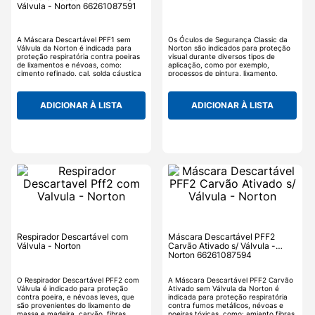
Válvula - Norton 66261087591
A Máscara Descartável PFF1 sem
Os Óculos de Segurança Classic da
Válvula da Norton é indicada para
Norton são indicados para proteção
proteção respiratória contra poeiras
visual durante diversos tipos de
de lixamentos e névoas, como:
aplicação, como por exemplo,
cimento refinado, cal, solda cáustica
processos de pintura, lixamento,
e etc. Capacidade de 80% de
entre outros. Os Óculos de
filtração de partículas. Máscaras
Segurança Classic possuem camada
Norton possuem certificação do
protetora que evita o aparecimento
ADICIONAR À LISTA
ADICIONAR À LISTA
ministério do trabalho.
de riscos precoces e protege os olhos
contra as radiações UVA e UVB.
Respirador Descartável com
Máscara Descartável PFF2
Válvula - Norton
Carvão Ativado s/ Válvula -
Norton 66261087594
O Respirador Descartável PFF2 com
A Máscara Descartável PFF2 Carvão
Válvula é indicado para proteção
Ativado sem Válvula da Norton é
contra poeira, e névoas leves, que
indicada para proteção respiratória
são provenientes do lixamento de
contra fumos metálicos, névoas e
massa e madeira, carvão, fibras
poeiras tóxicas, como: amianto fibras