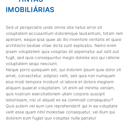
IMOBILIÁRIAS
Sed ut perspiciatis unde omnis iste natus error sit
voluptatem accusantium doloremque laudantium, totam rem
aperiam, eaque ipsa quae ab illo inventore veritatis et quasi
architecto beatae vitae dicta sunt explicabo. Nemo enim
ipsam voluptatem quia voluptas sit aspernatur aut odit aut
fugit, sed quia consequuntur magni dolores eos qui ratione
voluptatem sequi nesciunt.
Neque porro quisquam est, qui dolorem ipsum quia dolor sit
amet, consectetur, adipisci velit, sed quia non numquam
eius modi tempora incidunt ut labore et dolore magnam
aliquam quaerat voluptatem. Ut enim ad minima veniam,
quis nostrum exercitationem ullam corporis suscipit
laboriosam, nisi ut aliquid ex ea commodi consequatur?
Quis autem vel eum iure reprehenderit qui in ea voluptate
velit esse quam nihil molestiae consequatur, vel illum qui
dolorem eum fugiat quo voluptas nulla pariatur