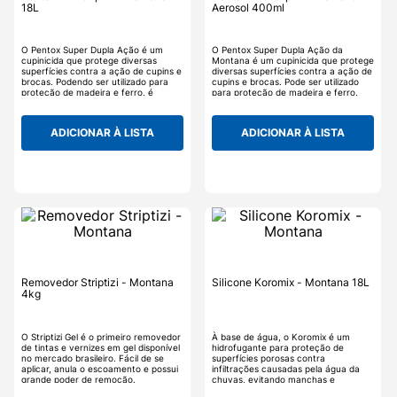
18L
Aerosol 400ml
O Pentox Super Dupla Ação é um
O Pentox Super Dupla Ação da
cupinicida que protege diversas
Montana é um cupinicida que protege
superfícies contra a ação de cupins e
diversas superfícies contra a ação de
brocas. Podendo ser utilizado para
cupins e brocas. Pode ser utilizado
proteção de madeira e ferro, é
para proteção de madeira e ferro,
recomendado a ser utilizado como
mas recomenda-se que se utilize o
tratamento preventivo, pois possui
Pentox como tratamento preventivo,
baixa toxicidade e ação
pois possui baixa toxicidade e ação
ADICIONAR À LISTA
ADICIONAR À LISTA
hidrorrepelente.
hidrorrepelente.
Removedor Striptizi - Montana
Silicone Koromix - Montana 18L
4kg
O Striptizi Gel é o primeiro removedor
À base de água, o Koromix é um
de tintas e vernizes em gel disponível
hidrofugante para proteção de
no mercado brasileiro. Fácil de se
superfícies porosas contra
aplicar, anula o escoamento e possui
infiltrações causadas pela água da
grande poder de remoção.
chuvas, evitando manchas e
escurecimentos.Com sua formulação