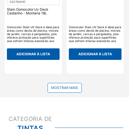
CASTANHO
Stain Osmocolor Uv Deck
Castanho - Montana 18L
Osmocolor Stain UV Deck é ideal para
Osmocolor Stain UV Deck é ideal para
áreas como decks de piscina, móveis
áreas como decks de piscina, móveis
de jardim, cercas e pergolados, pois
de jardim, cercas e pergolados, pois
oferece proteção para superfícies
oferece proteção para superfícies
que sofrem intensa exposição aos
que sofrem intensa exposição aos
raios ultravioleta, além de dar à
raios ultravioleta, além de dar à
madeira um tom nobre.
madeira um tom nobre.
ADICIONAR À LISTA
ADICIONAR À LISTA
MOSTRAR MAIS
TINTAS