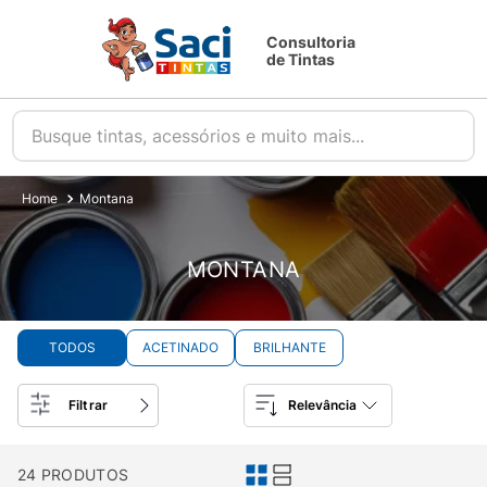
Consultoria
de Tintas
Busque tintas, acessórios e muito mais...
Montana
MONTANA
TODOS
ACETINADO
BRILHANTE
Filtrar
Relevância
24
PRODUTOS