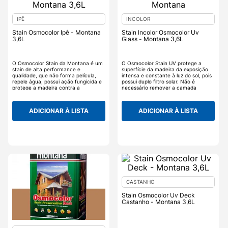
IPÊ
INCOLOR
Stain Osmocolor Ipê - Montana
Stain Incolor Osmocolor Uv
3,6L
Glass - Montana 3,6L
O Osmocolor Stain da Montana é um
O Osmocolor Stain UV protege a
stain de alta performance e
superfície da madeira da exposição
qualidade, que não forma película,
intensa e constante à luz do sol, pois
repele água, possui ação fungicida e
possui duplo filtro solar. Não é
protege a madeira contra a
necessário remover a camada
exposição do sol, tudo isso com uma
anterior do produto. Com alta
fácil aplicação e ótimo acabamento,
resistência a intempéries, é
realçando os veios e desenhos
ambientalmente amigável e possui
ADICIONAR À LISTA
ADICIONAR À LISTA
naturais da madeira, alterando ou
degradação lenta, não ocorrendo
realçando sua tonalidade. O
trincas, bolhas e deslocamentos.
Osmocolor Stain serve para trazer
um acabamento para superfícies,
como portas, janelas, portões, beirais,
forros, telhados, gazebos, varandas,
pérgulas, móveis rústicos e de jardim,
cercas, guarda-corpos, entre outros.
CASTANHO
Stain Osmocolor Uv Deck
Castanho - Montana 3,6L