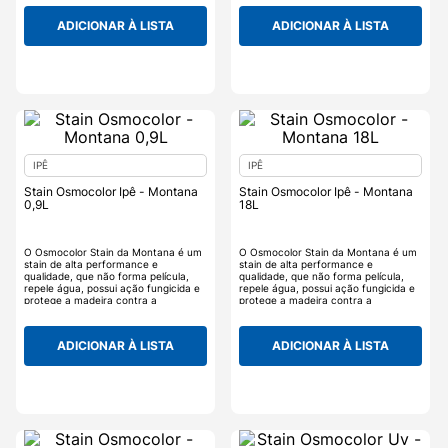
ambientalmente amigável, foi
desenvolvido especialmente para
ADICIONAR À LISTA
ADICIONAR À LISTA
aplicação em substratos de
superfícies porosas, como concreto,
tijolo, telha cerâmica, pedras
naturais.
IPÊ
IPÊ
Stain Osmocolor Ipê - Montana
Stain Osmocolor Ipê - Montana
0,9L
18L
O Osmocolor Stain da Montana é um
O Osmocolor Stain da Montana é um
stain de alta performance e
stain de alta performance e
qualidade, que não forma película,
qualidade, que não forma película,
repele água, possui ação fungicida e
repele água, possui ação fungicida e
protege a madeira contra a
protege a madeira contra a
exposição do sol, tudo isso com uma
exposição do sol, tudo isso com uma
fácil aplicação e ótimo acabamento,
fácil aplicação e ótimo acabamento,
realçando os veios e desenhos
realçando os veios e desenhos
ADICIONAR À LISTA
ADICIONAR À LISTA
naturais da madeira, alterando ou
naturais da madeira, alterando ou
realçando sua tonalidade. O
realçando sua tonalidade. O
Osmocolor Stain serve para trazer
Osmocolor Stain serve para trazer
um acabamento para superfícies,
um acabamento para superfícies,
como portas, janelas, portões, beirais,
como portas, janelas, portões, beirais,
forros, telhados, gazebos, varandas,
forros, telhados, gazebos, varandas,
pérgulas, móveis rústicos e de jardim,
pérgulas, móveis rústicos e de jardim,
cercas, guarda-corpos, entre outros.
cercas, guarda-corpos, entre outros.