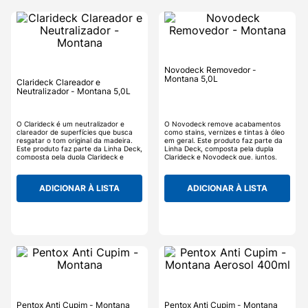
Novodeck Removedor -
Montana 5,0L
Clarideck Clareador e
Neutralizador - Montana 5,0L
O Clarideck é um neutralizador e
O Novodeck remove acabamentos
clareador de superfícies que busca
como stains, vernizes e tintas à óleo
resgatar o tom original da madeira.
em geral. Este produto faz parte da
Este produto faz parte da Linha Deck,
Linha Deck, composta pela dupla
composta pela dupla Clarideck e
Clarideck e Novodeck que, juntos,
Novodeck que, juntos, proporcionam
proporcionam rapidez e segurança na
rapidez e segurança na preparação e
preparação e limpeza de superfícies
limpeza de superfícies de madeira
de madeira para receberem novo
ADICIONAR À LISTA
ADICIONAR À LISTA
para receberem novo acabamento.
acabamento.
Pentox Anti Cupim - Montana
Pentox Anti Cupim - Montana