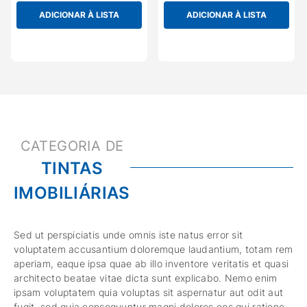
os veios da madeira, com lixas
os veios da madeira, com lixas
apropriadas, além de garantir que a
apropriadas, além de garantir que a
ADICIONAR À LISTA
ADICIONAR À LISTA
madeira esteja limpa e isenta de pó
madeira esteja limpa e isenta de pó
antes da aplicação.
antes da aplicação.
TINTAS
IMOBILIÁRIAS
Sed ut perspiciatis unde omnis iste natus error sit
voluptatem accusantium doloremque laudantium, totam rem
aperiam, eaque ipsa quae ab illo inventore veritatis et quasi
architecto beatae vitae dicta sunt explicabo. Nemo enim
ipsam voluptatem quia voluptas sit aspernatur aut odit aut
fugit, sed quia consequuntur magni dolores eos qui ratione