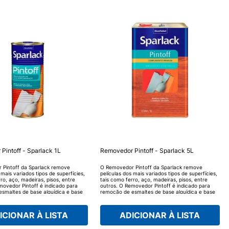
Pintoff - Sparlack 1L
Removedor Pintoff - Sparlack 5L
 Pintoff da Sparlack remove
O Removedor Pintoff da Sparlack remove
 mais variados tipos de superfícies,
películas dos mais variados tipos de superfícies,
ro, aço, madeiras, pisos, entre
tais como ferro, aço, madeiras, pisos, entre
movedor Pintoff é indicado para
outros. O Removedor Pintoff é indicado para
smaltes de base alquídica e base
remoção de esmaltes de base alquídica e base
es base solvente e base água,
água, vernizes base solvente e base água,
 e tinta acrílica, mas não é
nitrocelulose e tinta acrílica, mas não é
ara remoção de tintas de estufa ou
apropriado para remoção de tintas de estufa ou
ICIONAR À LISTA
ADICIONAR À LISTA
(dois componentes), como epóxi e
catalisadas (dois componentes), como epóxi e
poliuretano.