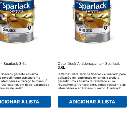
 - Sparlack 3,6L
Cetol Deck Antiderrapante - Sparlack
3,6L
 Sparlack garante altíssima
O Verniz Cetol Deck da Sparlack é indicado para
 e revestimento transparente,
aplicação em ambientes externos e ajuda a
s intempéries e tráfego humano. É
garantir uma altíssima durabilidade e um
a uso exterior, em deck, varandas e
revestimento transparente, sendo resistente às
óveis de jardim.
intempéries e ao trafego humano. É indicado
para uso exterior, em deck, varandas e também
em móveis de jardim, mantendo sua madeira
mais bela e protegida.
ICIONAR À LISTA
ADICIONAR À LISTA