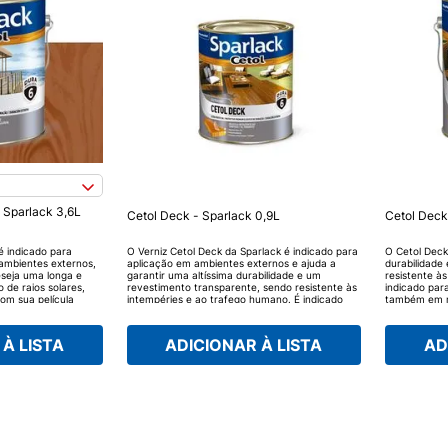
- Sparlack 3,6L
Cetol Deck - Sparlack 0,9L
Cetol Deck
é indicado para
O Verniz Cetol Deck da Sparlack é indicado para
O Cetol Deck
ambientes externos,
aplicação em ambientes externos e ajuda a
durabilidade
eseja uma longa e
garantir uma altíssima durabilidade e um
resistente à
 de raios solares,
revestimento transparente, sendo resistente às
indicado par
com sua película
intempéries e ao trafego humano. É indicado
também em m
 haja o aparecimento
para uso exterior, em deck, varandas e também
ento e mantém a
em móveis de jardim, mantendo sua madeira
.
mais bela e protegida.
À LISTA
ADICIONAR À LISTA
AD