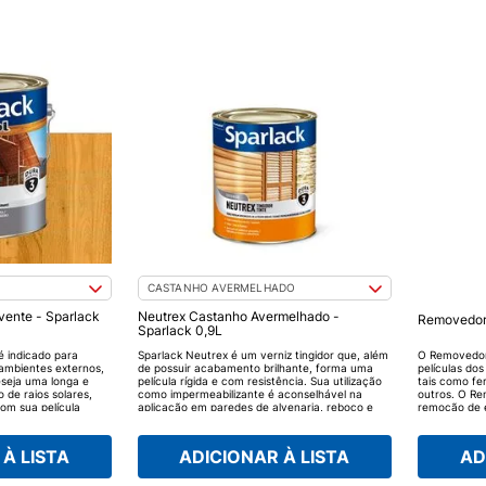
CASTANHO AVERMELHADO
lvente - Sparlack
Neutrex Castanho Avermelhado -
Removedor 
Sparlack 0,9L
é indicado para
Sparlack Neutrex é um verniz tingidor que, além
O Removedor
ambientes externos,
de possuir acabamento brilhante, forma uma
películas dos
eseja uma longa e
película rígida e com resistência. Sua utilização
tais como fer
 de raios solares,
como impermeabilizante é aconselhável na
outros. O Re
com sua película
aplicação em paredes de alvenaria, reboco e
remoção de e
 haja o aparecimento
concreto.
água, verniz
ento e mantém a
nitrocelulose
.
apropriado p
À LISTA
ADICIONAR À LISTA
AD
catalisadas 
poliuretano.