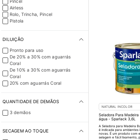
Pincel
Airless
Rolo, Trincha, Pincel
Pistola
DILUIÇÃO
Pronto para uso
De 20% a 30% com aguarrás
Coral
De 10% a 30% com aguarrás
Coral
20% com aguarrás Coral
QUANTIDADE DE DEMÃOS
NATURAL INCOLOR
3 demãos
Seladora Para Madeira
água - Sparlack 3,6L
A Seladora para Madeira B
é indicada para ambientes 
SECAGEM AO TOQUE
novas. É um produto com e
selagem e fácil lixamento,