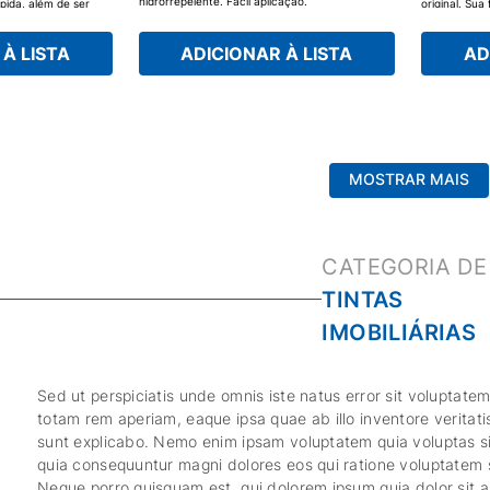
hidrorrepelente. Fácil aplicação.
pida, além de ser
original. Su
veios da mad
contra sol, 
tecnologia B
À LISTA
ADICIONAR À LISTA
AD
rápido e não 
garanta pro
MOSTRAR MAIS
TINTAS
IMOBILIÁRIAS
Sed ut perspiciatis unde omnis iste natus error sit volupta
totam rem aperiam, eaque ipsa quae ab illo inventore veritati
sunt explicabo. Nemo enim ipsam voluptatem quia voluptas sit
quia consequuntur magni dolores eos qui ratione voluptatem 
Neque porro quisquam est, qui dolorem ipsum quia dolor sit am