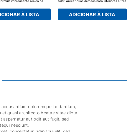
a fórmula impregnante realça os
solar. Aplicar duas demãos para interiores e três
eira, oferecendo máxima proteção
demãos para exteriores, com intervalo de
chuva e radiação UV. Com
secagem de oito a 12 horas. A primeira demão
alance, já é pronto para uso, seca
deve ser aplicada com pincel ou trincha.
ICIONAR À LISTA
ADICIONAR À LISTA
deixa cheiro. Experimente já e
teção premium!
tem accusantium doloremque laudantium,
s et quasi architecto beatae vitae dicta
 aspernatur aut odit aut fugit, sed
sequi nesciunt.
et, consectetur, adipisci velit, sed