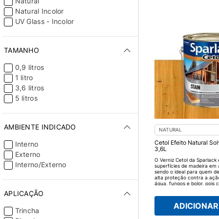
Natural
Natural Incolor
UV Glass - Incolor
TAMANHO
0,9 litros
1 litro
3,6 litros
5 litros
AMBIENTE INDICADO
NATURAL
Cetol Efeito Natural So
Interno
3,6L
Externo
O Verniz Cetol da Sparlack 
Interno/Externo
superfícies de madeira em 
sendo o ideal para quem d
alta proteção contra a ação
água, fungos e bolor, pois 
flexível, o Cetol evita que
APLICAÇÃO
de rachaduras no acabam
madeira bonita e protegida
ADICIONAR 
Trincha