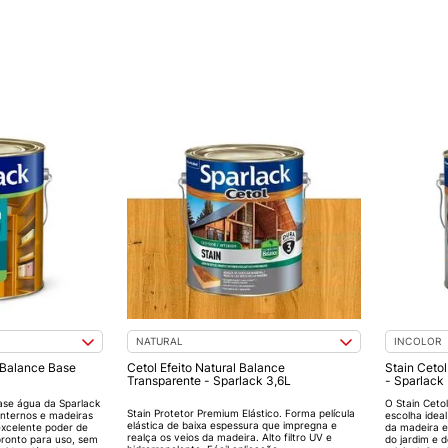
NATURAL
INCOLOR
 Balance Base
Cetol Efeito Natural Balance
Stain Cetol
Transparente - Sparlack 3,6L
- Sparlack
ase água da Sparlack
O Stain Ceto
Stain Protetor Premium Elástico. Forma película
internos e madeiras
escolha ideal
elástica de baixa espessura que impregna e
xcelente poder de
da madeira e
realça os veios da madeira. Alto filtro UV e
 pronto para uso, sem
do jardim e 