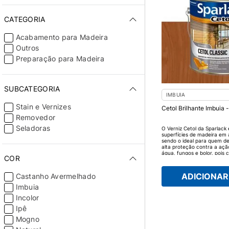
CATEGORIA
Acabamento para Madeira
Outros
Preparação para Madeira
SUBCATEGORIA
IMBUIA
Stain e Vernizes
Cetol Brilhante Imbuia 
Removedor
Seladoras
O Verniz Cetol da Sparlack 
superfícies de madeira em 
sendo o ideal para quem d
alta proteção contra a ação
água, fungos e bolor, pois 
COR
flexível, o Cetol evita que
de rachaduras no acabam
madeira bonita e protegida
ADICIONAR 
Castanho Avermelhado
Imbuia
Incolor
Ipê
Mogno