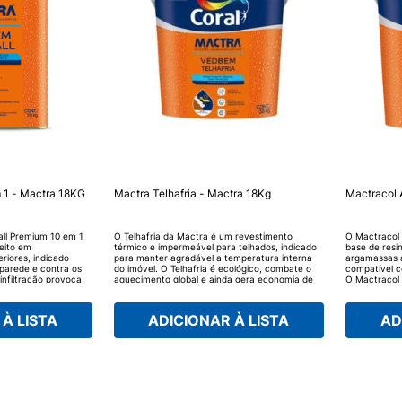
 1 - Mactra 18KG
Mactra Telhafria - Mactra 18Kg
Mactracol 
all Premium 10 em 1
O Telhafria da Mactra é um revestimento
O Mactracol 
eito em
térmico e impermeável para telhados, indicado
base de resi
riores, indicado
para manter agradável a temperatura interna
argamassas a
parede e contra os
do imóvel. O Telhafria é ecológico, combate o
compatível c
nfiltração provoca,
aquecimento global e ainda gera economia de
O Mactracol 
 que possibilita
energia. O alto poder de reflexão dos raios
conta com u
ar e absorver fissuras
solares combinado com a propriedade isolante
horas, dimin
 em um só produto. O
das microesferas térmicas proporciona ao
maior plasti
À LISTA
ADICIONAR À LISTA
AD
tem uma tecnologia
material uma excelente isolação, fazendo com
não solta e r
a de resinas
que o Mactra Telhafria reflita até 90% do calor
nho, com excelente
do sol.
tureza, como UV,
es térmicas.