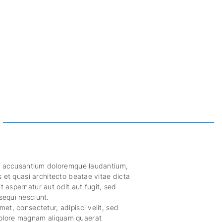
tem accusantium doloremque laudantium,
s et quasi architecto beatae vitae dicta
 aspernatur aut odit aut fugit, sed
sequi nesciunt.
et, consectetur, adipisci velit, sed
dolore magnam aliquam quaerat