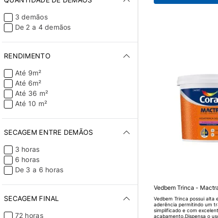
ficar exposto (sem trânsito
3 demãos
De 2 a 4 demãos
RENDIMENTO
Até 9m²
Até 6m²
Até 36 m²
Até 10 m²
SECAGEM ENTRE DEMÃOS
3 horas
6 horas
De 3 a 6 horas
Vedbem Trinca - Mactra
SECAGEM FINAL
Vedbem Trinca possui alta e
aderência permitindo um t
simplificado e com excelen
72 horas
acabamento.Dispensa o uso