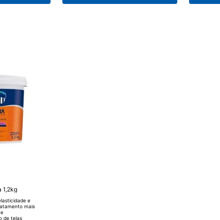
 intenso de pessoas).
como pintura
 1,2kg
lasticidade e
ratamento mais
te
 de telas