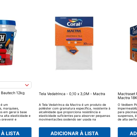
- Bautech 12kg
Tela Vedatrinca - 0,10 x 3,0M - Mactra
Mactraset 
Mactra 18
 é um
A Tela Vedatrinca da Mactra é um produto de
O Vedbem Pi
s, marquises,
poliéster com gramatura específica, resistente à
impermeabili
os em geral à base
alcalinidade que proporciona resistência e
para piscina
ma alta elasticidade e
elasticidade suficientes para absorver pequenas
suspensos, é
a prevenir e
movimentações podendo ser usada na
de alta perfo
ira mais fácil,
prevenção ou na correção de trincas. A Tela
resistente a
anta Líquida da
Vedatrinca da Bautech é indicada para ser
pressões. A 
ajuda a proteger do
aplicada em superfícies sujeitas a
de coluna de
À LISTA
ADICIONAR À LISTA
AD
 intempéries e podendo
movimentações e trincas.
água potável