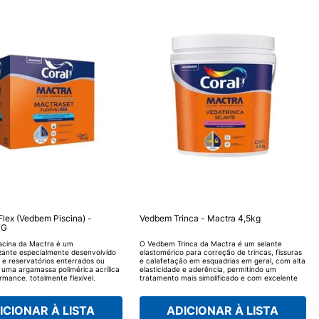
Flex (Vedbem Piscina) -
Vedbem Trinca - Mactra 4,5kg
KG
scina da Mactra é um
O Vedbem Trinca da Mactra é um selante
zante especialmente desenvolvido
elastomérico para correção de trincas, fissuras
s e reservatórios enterrados ou
e calafetação em esquadrias em geral, com alta
 uma argamassa polimérica acrílica
elasticidade e aderência, permitindo um
rmance, totalmente flexível,
tratamento mais simplificado e com excelente
 trincas, movimentações e grandes
acabamento. Com o Vedbem Trinca você conta
resistência é de 80 m.c.a. (metros
com praticidade na aplicação, rapidez,
 água) e é aprovado para uso em
aderência a diversos tipos de superfície,
ICIONAR À LISTA
ADICIONAR À LISTA
, além tem uma aplicação fácil
excelente resistência às ações climáticas e ao