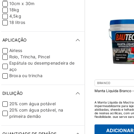
10cm x 30m
18kg
4,5kg
18 litros
APLICAÇÃO
Airless
Rolo, Trincha, Pincel
Espátula ou desempenadeira de
aço
Broxa ou trincha
BRANCO
Manta Liquida Branco 
DILUIÇÃO
A Manta Líquida da Mactra
20% com água potável
impermeabilizante para laje
20% com água potável, na
abóbadas, sheeds e telhad
de resinas acrílicas, com u
primeira demão
flexibilidade, que serve par
combater a umidade de mane
rápida e sem emendas. A M
Mactra possui cor branca, 
ADICIONAR 
calor do sol, resistindo às
QUANTIDADE DE DEMÃOS