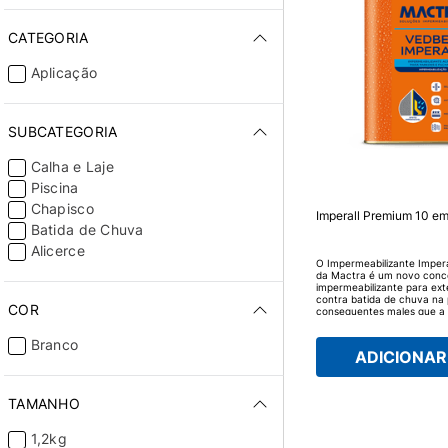
CATEGORIA
Aplicação
SUBCATEGORIA
Calha e Laje
Piscina
Chapisco
Imperall Premium 10 em
Batida de Chuva
Alicerce
O Impermeabilizante Imper
da Mactra é um novo conc
impermeabilizante para exte
contra batida de chuva na 
COR
consequentes males que a i
possui uma nova formulação
impermeabilizar, selar, pint
Branco
de retração da argamassa
ADICIONAR 
Imperall Premium 10 em 1 
única no mercado, compost
acrílicas de auto desempe
resistência às ações da na
TAMANHO
maresias, fungos e variaçõ
1,2kg