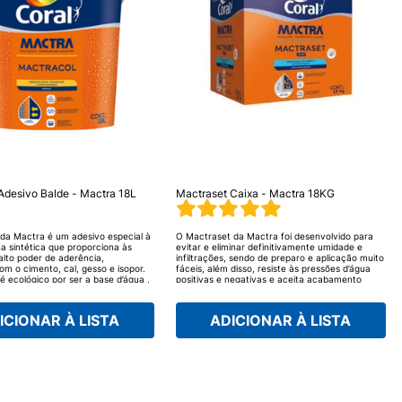
Adesivo Balde - Mactra 18L
Mactraset Caixa - Mactra 18KG
da Mactra é um adesivo especial à
O Mactraset da Mactra foi desenvolvido para
na sintética que proporciona às
evitar e eliminar definitivamente umidade e
lto poder de aderência,
infiltrações, sendo de preparo e aplicação muito
om o cimento, cal, gesso e isopor.
fáceis, além disso, resiste às pressões d’água
é ecológico por ser a base d’água ,
positivas e negativas e aceita acabamento
ma ótima resistência em poucas
direto. O Mactraset é à base d’água e ecológico,
ui a retração da argamassa, tem
em suporte a sua casa e a natureza. É
cidade para a argamassa, a caiação
aprovado para uso em água potável e adere
ICIONAR À LISTA
ADICIONAR À LISTA
eforça a tinta látex (PVA).
perfeitamente ao concreto, alvenaria e ferro,
contando com uma excelente resistência
mecânica.