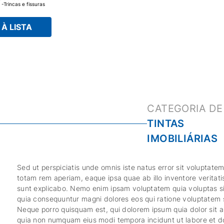
Trincas e fissuras
aixilhos e esquadrias
 Junta entre
é-moldados.
À LISTA
a aplicação.
 Aderência a diversos
 acabamento. Aceita
cia às ações
ento. Evita a
TINTAS
IMOBILIÁRIAS
Sed ut perspiciatis unde omnis iste natus error sit volupta
totam rem aperiam, eaque ipsa quae ab illo inventore veritati
sunt explicabo. Nemo enim ipsam voluptatem quia voluptas sit
quia consequuntur magni dolores eos qui ratione voluptatem 
Neque porro quisquam est, qui dolorem ipsum quia dolor sit am
quia non numquam eius modi tempora incidunt ut labore et 